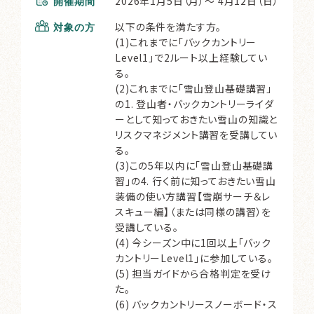
2026年1月5日（月）～ 4月12日（日）
開催期間
以下の条件を満たす方。
対象の方
(1)これまでに「バックカントリー
Level1」で2ルート以上経験してい
る。
(2)これまでに「雪山登山基礎講習」
の1. 登山者・バックカントリーライダ
ーとして知っておきたい雪山の知識と
リスクマネジメント講習を受講してい
る。
(3)この5年以内に「雪山登山基礎講
習」の4. 行く前に知っておきたい雪山
装備の使い方講習【雪崩サーチ＆レ
スキュー編】（または同様の講習）を
受講している。
(4) 今シーズン中に1回以上「バック
カントリーLevel1」に参加している。
(5) 担当ガイドから合格判定を受け
た。
(6) バックカントリースノーボード・ス