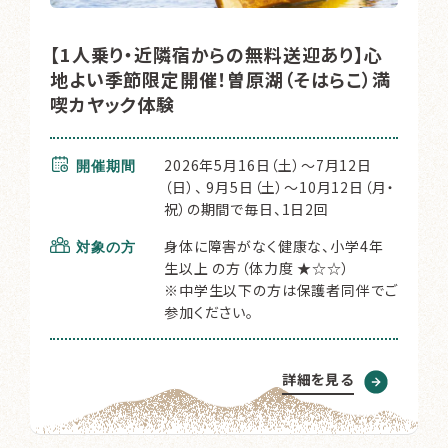
【1人乗り・近隣宿からの無料送迎あり】心
地よい季節限定開催！曽原湖（そはらこ）満
喫カヤック体験
2026年5月16日（土）～7月12日
開催期間
（日）、 9月5日（土）～10月12日（月・
祝）の期間で毎日、1日2回
身体に障害がなく健康な、小学4年
対象の方
生以上 の方（体力度 ★☆☆）
※中学生以下の方は保護者同伴でご
参加ください。
詳細を見る