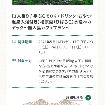
【1人乗り / 手ぶらでOK / ドリンク・おやつ・
温泉入浴付き】桧原湖（ひばらこ）水没林カ
ヤック～無人島カフェプラン～
2026年5月16日（土）、17日（日）、23
開催期間
日（土）、24日（日）、30日（土）、31日
（日）
中学生以上で体重85kg以下の健康
対象の方
な方。漕ぐ距離が長いため、多少体力
が必要になります。（体力度 ★★☆）
※中学生の方は保護者同伴でご参加
ください。
詳細を見る