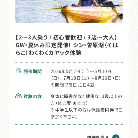
【2〜3人乗り / 初心者歓迎 / 3歳～大人】
GW・夏休み限定開催！ シン・曽原湖（そは
らこ）わくわくカヤック体験
2026年5月2日（土）～5月10日
開催期間
（日）、 7月18日（土）～8月30日（日）
の期間で毎日、1日4回
身体に障害がなく健康な、3歳以上の
対象の方
方（体力度 ★☆☆）
※中学生以下の方は保護者同伴でご
参加ください。
詳細を見る