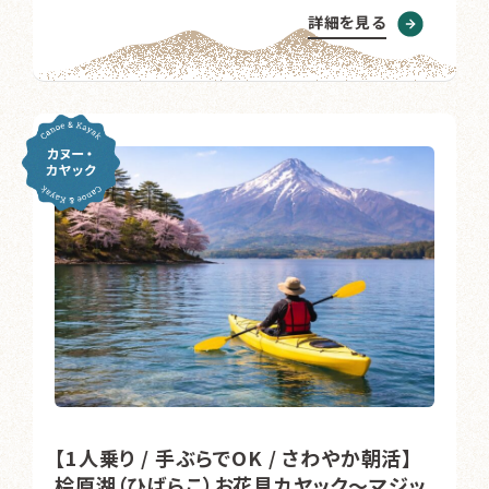
詳細を見る
【1人乗り / 手ぶらでOK / さわやか朝活】
桧原湖（ひばらこ）お花見カヤック～マジッ