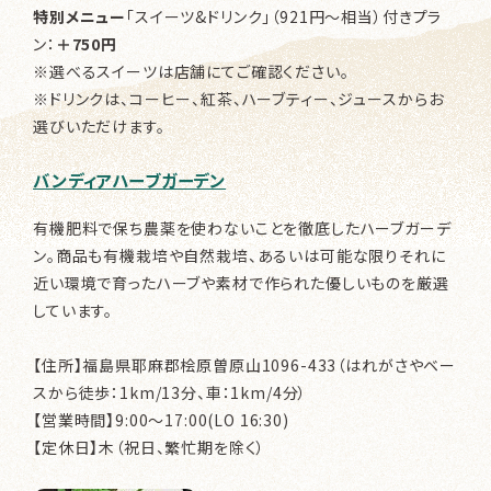
特別メニュー
「スイーツ&ドリンク」（921円～相当）付きプラ
ン：
＋750円
※選べるスイーツは店舗にてご確認ください。
※ドリンクは、コーヒー、紅茶、ハーブティー、ジュースからお
選びいただけます。
バンディアハーブガーデン
有機肥料で保ち農薬を使わないことを徹底したハーブガーデ
ン。商品も有機栽培や自然栽培、あるいは可能な限りそれに
近い環境で育ったハーブや素材で作られた優しいものを厳選
しています。
【住所】福島県耶麻郡桧原曽原山1096-433（はれがさやベー
スから徒歩：1km/13分、車：1km/4分）
【営業時間】9:00～17:00(LO 16:30)
【定休日】木（祝日、繁忙期を除く）