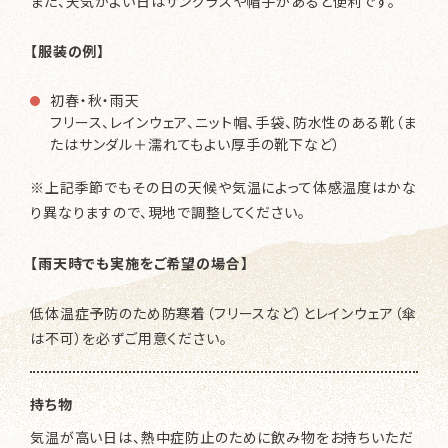
また、天気がよい日は
サングラス
や
帽子
があると便利です。
【服装の例】
初春・秋・雨天
フリース、レインウェア、ニット帽、手袋、防水性のある靴（ま
たはサンダル＋濡れてもよい厚手の靴下など）
※上記季節でもその日の天候や気温によって体感温度はかな
り異なりますので、現地で調整してください。
【雨天時でも実施をご希望の場合】
低体温症予防のため防寒着（フリースなど）とレインウェア（傘
は不可）を必ずご用意ください。
持ち物
気温が高い日は、熱中症防止のために
飲み物
をお持ちいただ