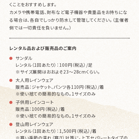
くことをおすすめします。
カメラや携帯電話、財布など電子機器や貴重品をお持ちにな
る場合
は、各自でしっかり防水して管理してください。（主催者
側では一切責任を負いません。）
レンタル品および販売品のご案内
サンダル
レンタル（1回あたり）：100円（税込）/足
※サイズ展開はおおよそ23～28cmくらい。
大人用レインウェア
販売品：ジャケット、パンツ各110円（税込）/着
※使い捨ての簡易的なもの。1サイズのみ
子供用レインコート
販売品：100円（税込）/着
※使い捨ての簡易的なもの。1サイズのみ
登山用レインウェア
レンタル（1回あたり）：1,500円（税込）/着
※寒い季節の濡れ（寒さ）対策に。上下セパレートタイプの