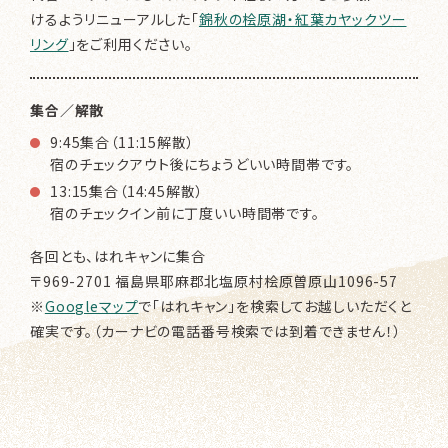
けるようリニューアルした「
錦秋の桧原湖・紅葉カヤックツー
リング
」をご利用ください。
集合／解散
9:45集合（11:15解散）
宿のチェックアウト後にちょうどいい時間帯です。
13:15集合（14:45解散）
宿のチェックイン前に丁度いい時間帯です。
各回とも、
はれキャン
に集合
〒969-2701 福島県耶麻郡北塩原村桧原曽原山1096-57
※
Googleマップ
で「はれキャン」を検索してお越しいただくと
確実です。（カーナビの電話番号検索では到着できません！）