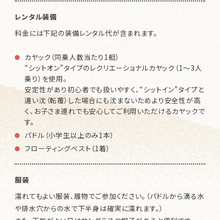
レンタル装備
料金には下記の装備レンタル代が含まれます。
カヤック（同乗人数当たり1艇）
“シットオン”タイプのレクリエーショナルカヤック（1～3人
乗り）を使用。
安定性があり初心者でも扱いやすく、“シットイン”タイプと
違い沈（転覆）した場合にも沈まないためより安全性が高
く、お子さま連れでも安心してご利用いただけるカヤックで
す。
パドル（小学生以上のみ1本）
フローティングベスト（1着）
服装
濡れてもよい服装、履物で
ご参加ください。（パドルから滴る水
や排水穴からの水で下半身は確実に濡れます。）