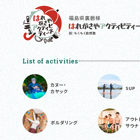
福島県裏磐梯
旧：もくもく自然塾
List of activities
カヌー・
SUP
カヤック
アウト
ボルダリング
サウナ