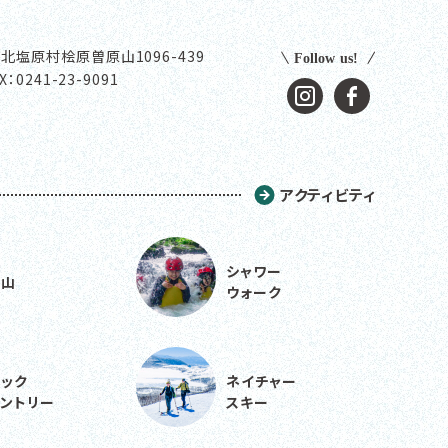
北塩原村桧原曽原山1096-439
X：0241-23-9091
アクティビティ
シャワー
登山
ウォーク
ック
ネイチャー
ントリー
スキー